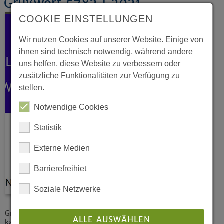
Grußwort 5782 | 2021
COOKIE EINSTELLUNGEN
Wir nutzen Cookies auf unserer Website. Einige von
ihnen sind technisch notwendig, während andere
uns helfen, diese Website zu verbessern oder
zusätzliche Funktionalitäten zur Verfügung zu
stellen.
Notwendige Cookies
Statistik
Externe Medien
Barrierefreihiet
Soziale Netzwerke
Grußwort der evangelischen Landeskirchen und der
ALLE AUSWÄHLEN
katholischen Bistümer in Nordrhein-Westfalen zu Rosch