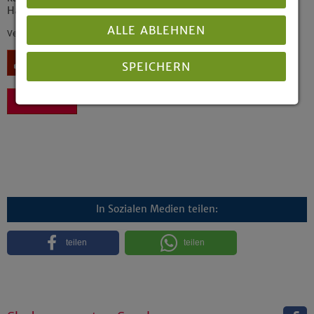
HaSchana 5782 | 2021
ALLE ABLEHNEN
Veröffentlicht: 09/2021
Download
SPEICHERN
Zurück
Details anzeigen
Impressum
|
Datenschutz
In Sozialen Medien teilen:
teilen
teilen