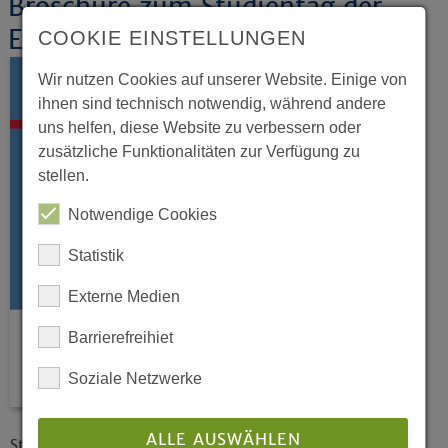
Broschüre zum Studientag der
EKvW und der NAK
COOKIE EINSTELLUNGEN
Wir nutzen Cookies auf unserer Website. Einige von
ihnen sind technisch notwendig, während andere
uns helfen, diese Website zu verbessern oder
zusätzliche Funktionalitäten zur Verfügung zu
stellen.
Notwendige Cookies
Statistik
Externe Medien
Barrierefreihiet
Soziale Netzwerke
ALLE AUSWÄHLEN
Studientag der Evangelischen Kirche von Westfalen und der