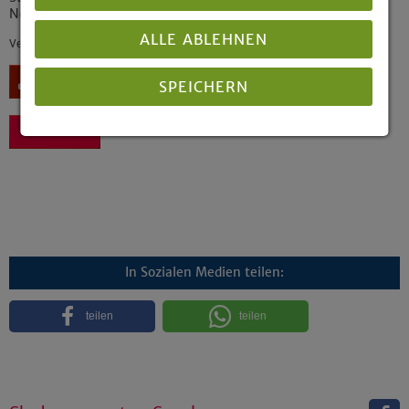
Neuapostolischen Kirche Westdeutschland
ALLE ABLEHNEN
Veröffentlicht: 04/2020
Download
SPEICHERN
Zurück
Details anzeigen
Impressum
|
Datenschutz
In Sozialen Medien teilen:
teilen
teilen