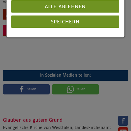
Veröffentlicht: 07/2019
ALLE ABLEHNEN
Download
SPEICHERN
Zurück
Details anzeigen
Impressum
|
Datenschutz
In Sozialen Medien teilen:
teilen
teilen
Glauben aus gutem Grund
Evangelische Kirche von Westfalen, Landeskirchenamt