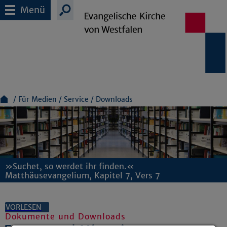
Menü
Für Medien
Service
Downloads
»Suchet, so werdet ihr finden.«
Matthäusevangelium, Kapitel 7, Vers 7
VORLESEN
Dokumente und Downloads