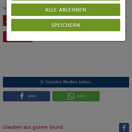
Veröffentlicht: 05/2014
ALLE ABLEHNEN
Download
SPEICHERN
Zurück
Details anzeigen
Impressum
|
Datenschutz
In Sozialen Medien teilen:
teilen
teilen
Glauben aus gutem Grund