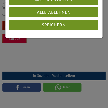
Verhandlungen der 1. (ordentlichen) Tagung der 18.
Westfälischen Landessynode vom 14. bis 17. November 2016
ALLE ABLEHNEN
Veröffentlicht: 05/2017
SPEICHERN
Download
Zurück
Details anzeigen
Impressum
|
Datenschutz
In Sozialen Medien teilen:
teilen
teilen