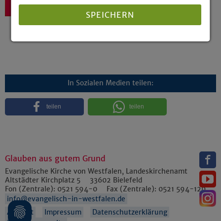
Zurück
SPEICHERN
Details anzeigen
Impressum
|
Datenschutz
In Sozialen Medien teilen:
teilen
teilen
Glauben aus gutem Grund
Evangelische Kirche von Westfalen, Landeskirchenamt
Altstädter Kirchplatz 5
33602
Bielefeld
Fon (Zentrale):
0521 594-0
Fax (Zentrale):
0521 594-129
info@evangelisch-in-westfalen.de
Anfahrt
Impressum
Datenschutzerklärung