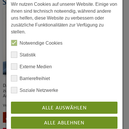
Stichwort Kopftuch
Wir nutzen Cookies auf unserer Website. Einige von
ihnen sind technisch notwendig, während andere
uns helfen, diese Website zu verbessern oder
zusätzliche Funktionalitäten zur Verfügung zu
stellen.
Notwendige Cookies
Statistik
Externe Medien
Barrierefreihiet
Das Kopftuch muslimischer Frauen gibt immer wieder Anlass
Soziale Netzwerke
zu Nachfragen und Diskussionen. Diese Information gibt
Antworten zu den wichtigsten Aspekten des Themas.
Veröffentlicht: 09/2016
ALLE AUSWÄHLEN
Download
ALLE ABLEHNEN