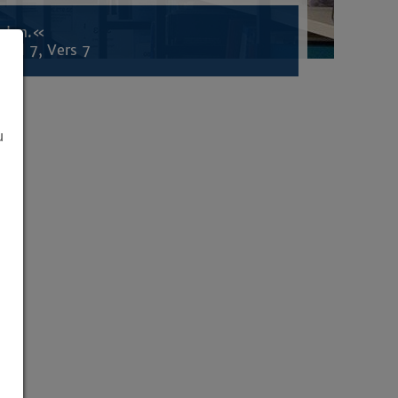
inden.«
tel 7, Vers 7
u