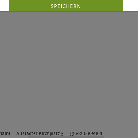
SPEICHERN
Details anzeigen
Impressum
|
Datenschutz
enamt
Altstädter Kirchplatz 5
33602
Bielefeld