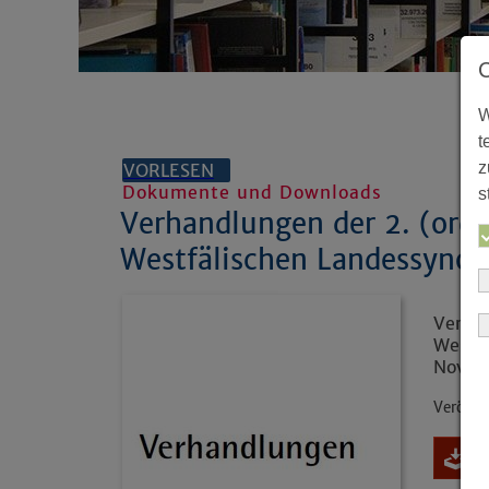
W
t
z
VORLESEN
Dokumente und Downloads
s
Verhandlungen der 2. (orde
Westfälischen Landessyno
Verhan
Westfä
Novem
Veröffe