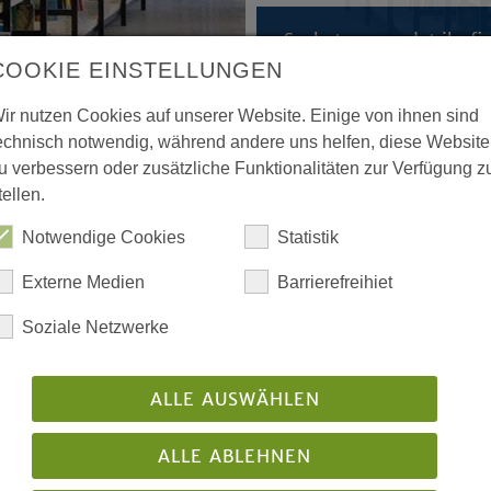
»Suchet, so werdet ihr f
Matthäusevangelium, Kapi
COOKIE EINSTELLUNGEN
ir nutzen Cookies auf unserer Website. Einige von ihnen sind
echnisch notwendig, während andere uns helfen, diese Website
u verbessern oder zusätzliche Funktionalitäten zur Verfügung z
tellen.
ntlichen) Tagung der 15.
Notwendige Cookies
Statistik
de 2005
Externe Medien
Barrierefreihiet
dlungen der 2. (ordentlichen) Tagung der 15.
Soziale Netzwerke
lischen Landessynode vom 31. Oktober bis 3.
ber 2005
ALLE AUSWÄHLEN
ntlicht: 11/2005
ALLE ABLEHNEN
Download