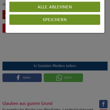
Veröffentlicht: 11/2008
ALLE ABLEHNEN
Download
SPEICHERN
Zurück
Details anzeigen
Impressum
|
Datenschutz
In Sozialen Medien teilen:
teilen
teilen
Glauben aus gutem Grund
Evangelische Kirche von Westfalen, Landeskirchenamt