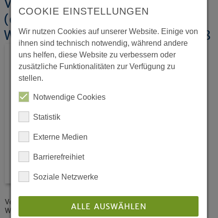
Verhandlungen der 1.
COOKIE EINSTELLUNGEN
(ordentlichen) Tagung der 16.
Wir nutzen Cookies auf unserer Website. Einige von
Westfälischen Landessynode 2008
ihnen sind technisch notwendig, während andere
uns helfen, diese Website zu verbessern oder
zusätzliche Funktionalitäten zur Verfügung zu
stellen.
Notwendige Cookies
Statistik
Externe Medien
Barrierefreihiet
Soziale Netzwerke
Verhandlungen der 1. (ordentlichen) Tagung der 16.
ALLE AUSWÄHLEN
Westfälischen Landessynode vom 10. bis 14. November 2008