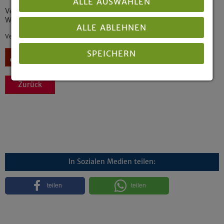
ALLE AUSWÄHLEN
Verhandlungen der 4. (ordentlichen) Tagung der 16.
Westfälischen Landessynode vom 14. bis 18. November 2011
ALLE ABLEHNEN
Veröffentlicht: 11/2011
SPEICHERN
Download
Zurück
Details anzeigen
Impressum
|
Datenschutz
In Sozialen Medien teilen:
teilen
teilen