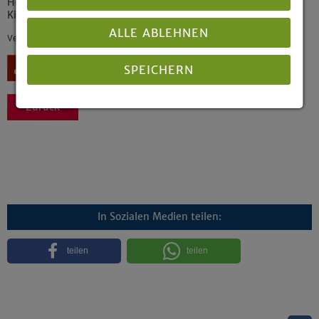
Herausgegeben vom Landeskirchenamt der Evangelischen
Kirche von Westfalen
ALLE ABLEHNEN
Veröffentlicht: 04/2025
Download
SPEICHERN
Zurück
Details anzeigen
Impressum
|
Datenschutz
In Sozialen Medien teilen:
teilen
teilen