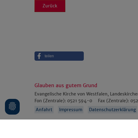
Zurück
teilen
Glauben aus gutem Grund
Evangelische Kirche von Westfalen, Landeskirch
Fon (Zentrale):
0521 594-0
Fax (Zentrale):
052
Anfahrt
Impressum
Datenschutzerklärung