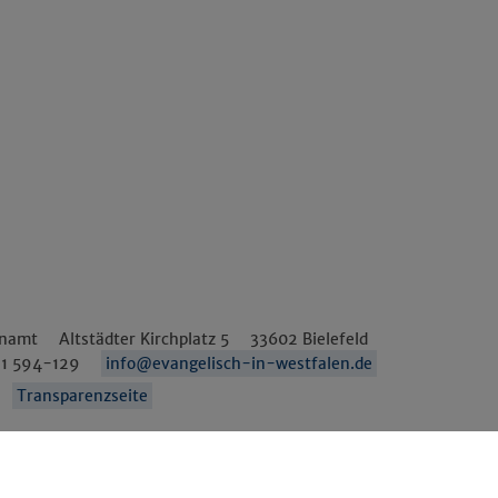
Details anzeigen
Impressum
|
Datenschutz
enamt
Altstädter Kirchplatz 5
33602
Bielefeld
1 594-129
info@evangelisch-in-westfalen.de
Transparenzseite