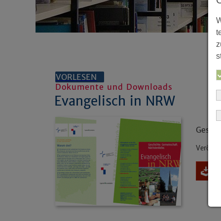
W
t
z
s
VORLESEN
Dokumente und Downloads
Evangelisch in NRW
Geschi
Veröffe