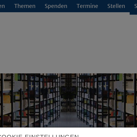
en
Themen
Spenden
Termine
Stellen
S