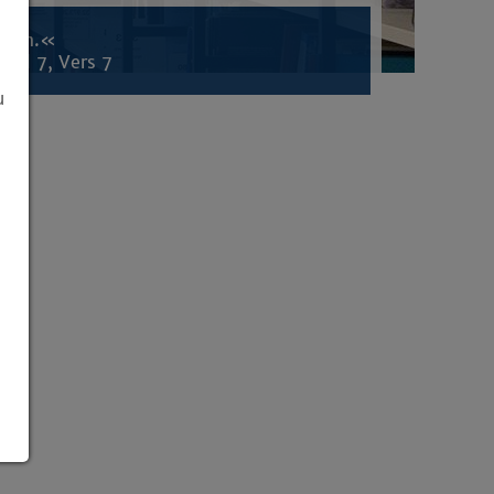
inden.«
tel 7, Vers 7
u