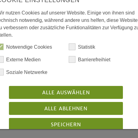
COOKIE EINSTELLUNGEN
»Suchet, so werdet ihr f
ir nutzen Cookies auf unserer Website. Einige von ihnen sind
Matthäusevangelium, Kapi
echnisch notwendig, während andere uns helfen, diese Website
u verbessern oder zusätzliche Funktionalitäten zur Verfügung z
tellen.
Notwendige Cookies
Statistik
Externe Medien
Barrierefreihiet
Soziale Netzwerke
chte, Gemeinschaft, Nächstenliebe
ALLE AUSWÄHLEN
ntlicht: 01/2015
Download
Bestellen
ALLE ABLEHNEN
SPEICHERN