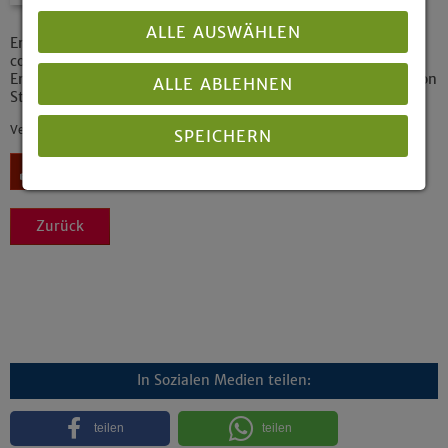
ALLE AUSWÄHLEN
Embedding the market economy in a social and cultural
context
Ensuring the ecological and social sustainability of competition
ALLE ABLEHNEN
Strengthening the primacy of politics in a global context
Veröffentlicht: 04/2010
SPEICHERN
Download
Details anzeigen
Zurück
Impressum
|
Datenschutz
In Sozialen Medien teilen:
teilen
teilen