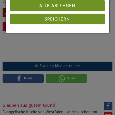
Veröffentlicht: 06/2000
ALLE ABLEHNEN
Download
SPEICHERN
Zurück
Details anzeigen
Impressum
|
Datenschutz
In Sozialen Medien teilen:
teilen
teilen
Glauben aus gutem Grund
Evangelische Kirche von Westfalen, Landeskirchenamt