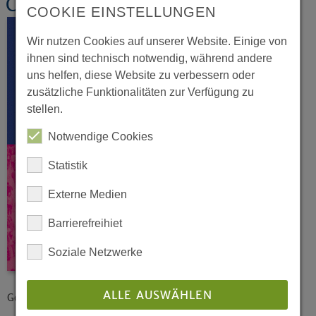
Church with a future
COOKIE EINSTELLUNGEN
Wir nutzen Cookies auf unserer Website. Einige von
ihnen sind technisch notwendig, während andere
uns helfen, diese Website zu verbessern oder
zusätzliche Funktionalitäten zur Verfügung zu
stellen.
Notwendige Cookies
Statistik
Externe Medien
Barrierefreihiet
Soziale Netzwerke
ALLE AUSWÄHLEN
Goal-setting for the Evangelical Church of Westphalia