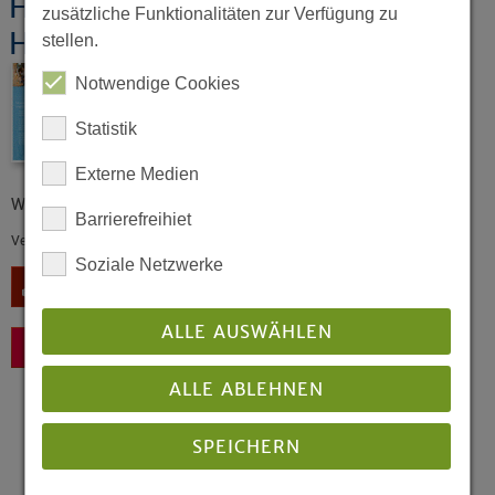
Hochschule für Kirchenmusik
zusätzliche Funktionalitäten zur Verfügung zu
Herford
stellen.
Notwendige Cookies
Statistik
Externe Medien
Wir stellen uns vor- Hochschule für Kirchenmusik Herford
Barrierefreihiet
Veröffentlicht: 01/2004
Soziale Netzwerke
Download
ALLE AUSWÄHLEN
Zurück
ALLE ABLEHNEN
SPEICHERN