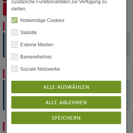
zusätzliche Funktionalitäten zur Verfügung zu
stellen.
Zurück
Notwendige Cookies
Ohne Druck!
Statistik
Externe Medien
Digitale Materialien für den Gemeindealltag
Barrierefreihiet
Soziale Netzwerke
Gemeindebriefvorlagen und mehr
ALLE AUSWÄHLEN
Für Gemeindebriefe, Internetseiten und mehr: Hier
finden Sie
Material für Ihre Öffentlichkeitsarbeit
ALLE ABLEHNEN
SPEICHERN
Zuletzt veröffentlicht