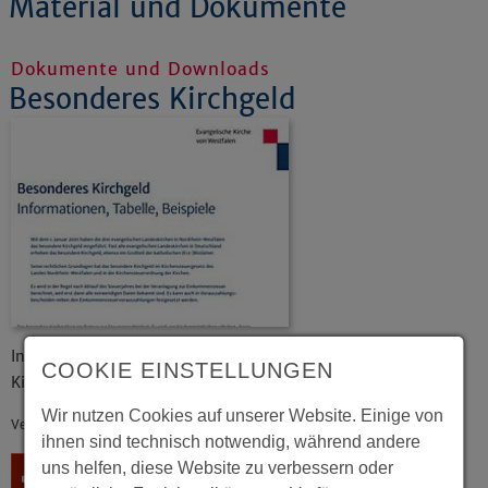
Material und Dokumente
Dokumente und Downloads
Besonderes Kirchgeld
Informationen und Beispiele zum Besonderen
COOKIE EINSTELLUNGEN
Kirchgeld in Westfalen
Wir nutzen Cookies auf unserer Website. Einige von
Veröffentlicht: 11/2025
ihnen sind technisch notwendig, während andere
uns helfen, diese Website zu verbessern oder
Download