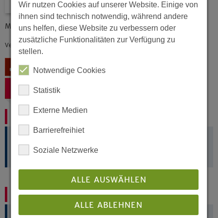
Wir nutzen Cookies auf unserer Website. Einige von
ihnen sind technisch notwendig, während andere
Muster einer Dienstanweisung für Gemeindepfarrer
uns helfen, diese Website zu verbessern oder
zusätzliche Funktionalitäten zur Verfügung zu
Veröffentlicht: 09/2017
stellen.
Download
Notwendige Cookies
Zurück
Statistik
Externe Medien
Ohne Druck!
Barrierefreihiet
Digitale Materialien für den Gemeindealltag
Soziale Netzwerke
ALLE AUSWÄHLEN
Gemeindebriefvorlagen und mehr
ALLE ABLEHNEN