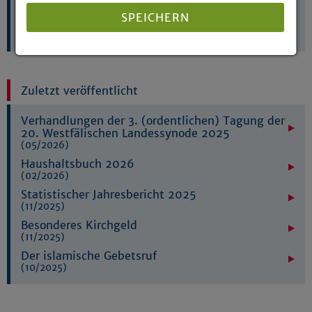
Für Gemeindebriefe, Internetseiten und mehr: Hier
SPEICHERN
finden Sie
Material für Ihre Öffentlichkeitsarbeit
Details anzeigen
Zuletzt veröffentlicht
Impressum
|
Datenschutz
Verhandlungen der 3. (ordentlichen) Tagung der
20. Westfälischen Landessynode 2025
(05/2026)
Haushaltsbuch 2026
(02/2026)
Statistischer Jahresbericht 2025
(11/2025)
Besonderes Kirchgeld
(11/2025)
Der islamische Gebetsruf
(10/2025)