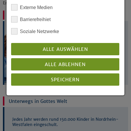
Erfahrung und Gewicht.
Externe Medien
Schulen der EKvW
Barrierefreihiet
Soziale Netzwerke
ALLE AUSWÄHLEN
ALLE ABLEHNEN
SPEICHERN
Details anzeigen
Unterwegs in Gottes Welt
Impressum
|
Datenschutz
Jedes Jahr werden rund 150.000 Kinder in Nordrhein-
Westfalen eingeschult.