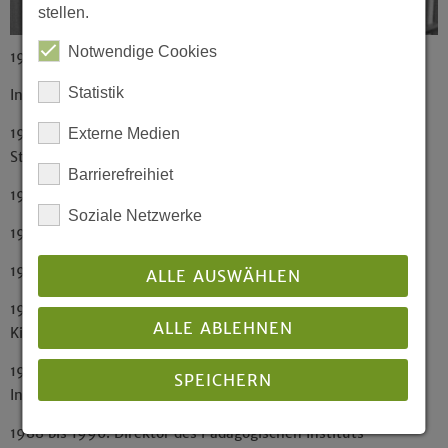
stellen.
Notwendige Cookies
1938 in Darmstadt geboren
Statistik
In Hagen-Haspe aufgewachsen
1958: Abitur in Hagen Haspe; Beginn des theol.
Externe Medien
Studiums in Wuppertal, Mainz und Münster
Barrierefreihiet
1963: 1. Theol. Examen und Beginn des Vikariats
Soziale Netzwerke
1965: 2. Theol. Examen
1966: Ordination
ALLE AUSWÄHLEN
1966 bis 1984: Pfarrer in der Ev. Johannes-
ALLE ABLEHNEN
Kirchengemeinde in Hattingen
198 bis 1987: Dozent/Pfarrer am Pädagogischen
SPEICHERN
Institut der EKvW
1988 bis 1996: Direktor des Pädagogischen Instituts
Details anzeigen