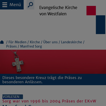
Menü
Für Medien
Kirche
Über uns
Landeskirche
Präses
Manfred Sorg
Dieses besondere Kreuz trägt die Präses zu
besonderen Anlässen.
VORLESEN
Sorg war von 1996 bis 2004 Präses der EKvW