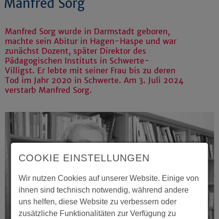
Manfred Sorg
Manfred Sorg wurde in Darmstadt geboren,
machte sein Abitur in Hagen-Haspe und war
zunächst Dozent, später Direktor des
Pädagogischen Instituts in Schwerte-
Villigst. Er lebte mit seiner Frau bis zu deren
Tod im Jahr 2020 in Schwerte. Am 3. Juli 2024
verstarb Manfred Sorg.
COOKIE EINSTELLUNGEN
Wir nutzen Cookies auf unserer Website. Einige von
ihnen sind technisch notwendig, während andere
uns helfen, diese Website zu verbessern oder
zusätzliche Funktionalitäten zur Verfügung zu