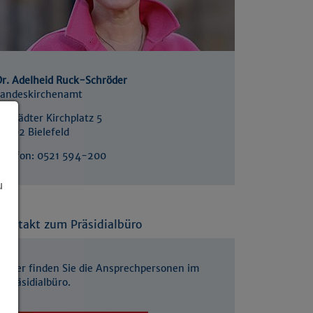
Dr. Adelheid Ruck-Schröder
Landeskirchenamt
ltstädter Kirchplatz 5
33602 Bielefeld
Telefon: 0521 594-200
u
Kontakt zum Präsidialbüro
Hier finden Sie die Ansprechpersonen im
Präsidialbüro.