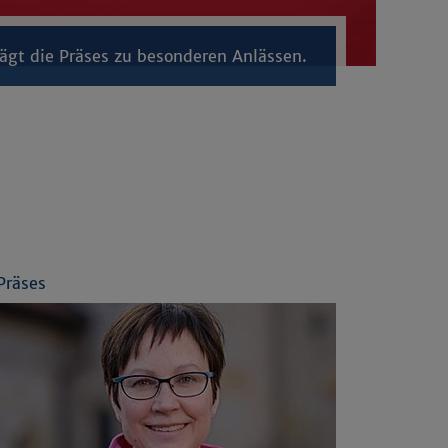
ägt die Präses zu besonderen Anlässen.
Präses