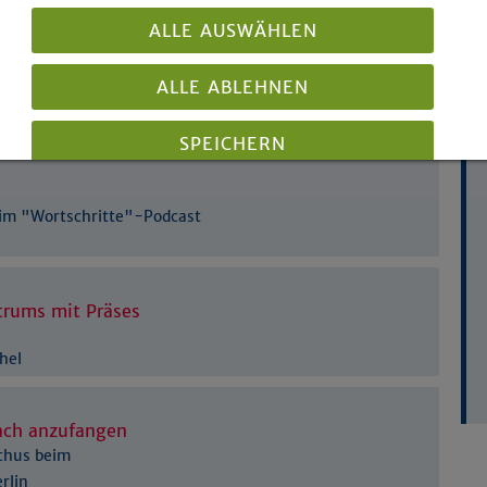
ALLE AUSWÄHLEN
tige erste Schritte
ALLE ABLEHNEN
zur Bekämpfung
SPEICHERN
Details anzeigen
 im "Wortschritte"-Podcast
Impressum
|
Datenschutz
trums mit Präses
hel
ach anzufangen
chus beim
rlin