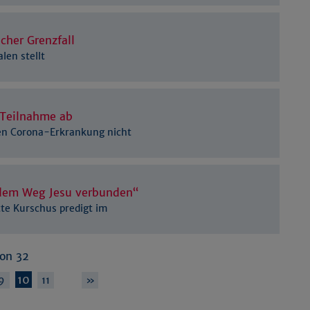
scher Grenzfall
len stellt
 Teilnahme ab
en Corona-Erkrankung nicht
 dem Weg Jesu verbunden“
tte Kurschus predigt im
von 32
10
…
9
11
»