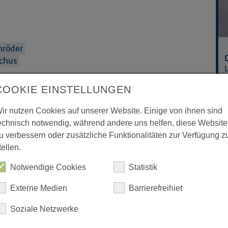
hröder
schus
A
COOKIE EINSTELLUNGEN
n Linnemann
ir nutzen Cookies auf unserer Website. Einige von ihnen sind
echnisch notwendig, während andere uns helfen, diese Website
u verbessern oder zusätzliche Funktionalitäten zur Verfügung z
tellen.
Notwendige Cookies
Statistik
Externe Medien
Barrierefreihiet
ngelischer Kirchen
Soziale Netzwerke
iläum der