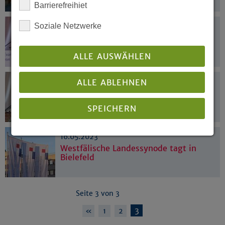
Barrierefreihiet
Soziale Netzwerke
22.05.2023
Zeitansage: Einfach machen!
ALLE AUSWÄHLEN
22.05.2023
ALLE ABLEHNEN
Landessynode startete mit
Gottesdienst
SPEICHERN
16.05.2023
Details anzeigen
Westfälische Landessynode tagt in
Bielefeld
Impressum
|
Datenschutz
Seite 3 von 3
3
«
1
2