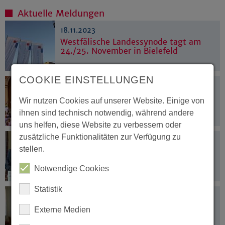
Aktuelle Meldungen
18.11.2023
Westfälische Landessynode tagt am
24./25. November in Bielefeld
COOKIE EINSTELLUNGEN
24.05.2023
Klimaschutz, Flüchtlingshilfe und
Wir nutzen Cookies auf unserer Website. Einige von
Personalentwicklung
ihnen sind technisch notwendig, während andere
uns helfen, diese Website zu verbessern oder
zusätzliche Funktionalitäten zur Verfügung zu
23.05.2023
stellen.
„Interprofessionelle Teams gewinnen
an Akzeptanz“
Notwendige Cookies
Statistik
23.05.2023
Augenmerk für das Ehrenamt
Externe Medien