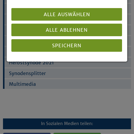
Dokumente
ALLE AUSWÄHLEN
Live-Übertragung
ALLE ABLEHNEN
Was ist eine Landessynode?
Synodale
SPEICHERN
Frühjahrssynode 2022
Herbstsynode 2021
Details anzeigen
Synodensplitter
Impressum
|
Datenschutz
Multimedia
In Sozialen Medien teilen: