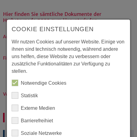
Hier finden Sie sämtliche Dokumente der
Herbstsynode 2022 zum Herunterladen
COOKIE EINSTELLUNGEN
Andacht der Präses
Wir nutzen Cookies auf unserer Website. Einige von
Andacht
(18.11.2022)
ihnen sind technisch notwendig, während andere
uns helfen, diese Website zu verbessern oder
Finanzen
zusätzliche Funktionalitäten zur Verfügung zu
Haushaltsrede von Dr. Arne Kupke mit Anlagen
(PDF)
stellen.
Finanzfakten
(PDF)
Notwendige Cookies
Haushaltsbuch
(PDF)
Verhandlungen
Statistik
PDF
Externe Medien
Landessynode 2022-2
Barrierefreihiet
Soziale Netzwerke
Beschlüsse