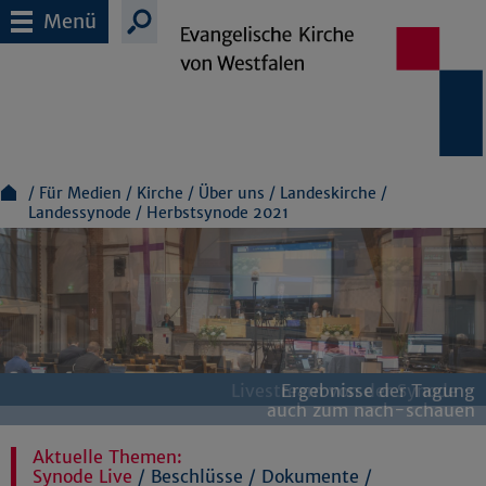
Menü
Für Medien
Kirche
Über uns
Landeskirche
Landessynode
Herbstsynode 2021
Ergebnisse und Beschlüsse der digitalen
Livestream von der Synode -
Tagungen der Landessynode
Ergebnisse der Tagung
Zum Download
auch zum nach-schauen
Frühjahrssynodentagung
Aktuelle Themen:
Synode Live
/
Beschlüsse
/
Dokumente
/