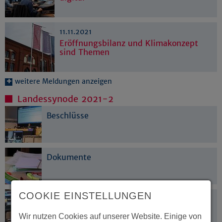
11.11.2021
Eröffnungsbilanz und Klimakonzept
sind Themen
weitere Meldungen anzeigen
Landessynode 2021-2
Beschlüsse
Dokumente
COOKIE EINSTELLUNGEN
Live-Übertragung
Wir nutzen Cookies auf unserer Website. Einige von