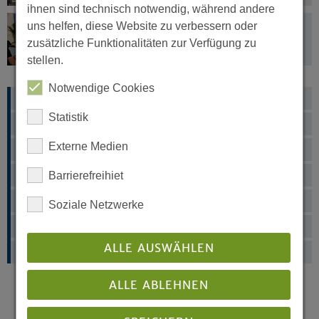
ihnen sind technisch notwendig, während andere
Frühjahrssynode 2021
uns helfen, diese Website zu verbessern oder
zusätzliche Funktionalitäten zur Verfügung zu
stellen.
Notwendige Cookies
Multimedia
Statistik
Synodale
Externe Medien
Klimafreundliche Landessynode
Synodensplitter
Barrierefreihiet
Was ist eine Landessynode?
Soziale Netzwerke
Synodenbüro
ALLE AUSWÄHLEN
Synode 2020
ALLE ABLEHNEN