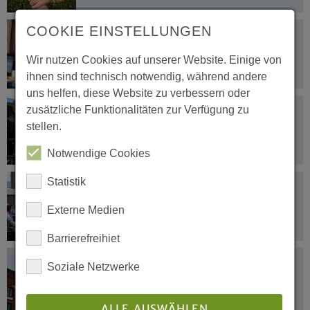
COOKIE EINSTELLUNGEN
13.11.2021
Landessynode beschließt Haushalt
Wir nutzen Cookies auf unserer Website. Einige von
2022
ihnen sind technisch notwendig, während andere
uns helfen, diese Website zu verbessern oder
12.11.2021
zusätzliche Funktionalitäten zur Verfügung zu
„Aufbruch in vielerlei Hinsicht ist jetzt
stellen.
gefragt“
Notwendige Cookies
Statistik
12.11.2021
Landessynode startet ausschließlich
Externe Medien
digital
Barrierefreihiet
11.11.2021
Soziale Netzwerke
Eröffnungsbilanz und Klimakonzept
sind Themen
ALLE AUSWÄHLEN