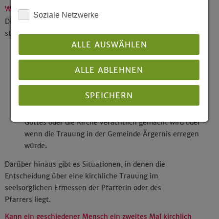
Wann kann eine evangelische Trauung nicht stattfinden?
Soziale Netzwerke
Die Trauung in der evangelischen Kirche kann nicht
stattfinden,
ALLE AUSWÄHLEN
wenn das Ehepaar nicht standesamtlich verheiratet ist.
wenn das Paar durch einen Pfarrer oder eine Pfarrerin
ALLE ABLEHNEN
einer anderen christlichen Kirche oder durch einen
Beauftragten einer anderen Religionsgemeinschaft
SPEICHERN
bereits getraut worden ist oder dies beabsichtigt.
wenn ein Ehepartner sich so verhält, dass das Wort
Gottes oder die Kirche verächtlich gemacht wird oder
Details anzeigen
wenn die Trauung in der Gemeinde Ärgernis erregen
würde.
Impressum
|
Datenschutz
Darüber hinaus gibt es Situationen, in denen die
Entscheidung über eine kirchliche Trauung im
seelsorglichen Ermessen der Pfarrerin oder des
Pfarrers liegt.
Kann ein geschiedener Mensch ein zweites Mal kirchlich