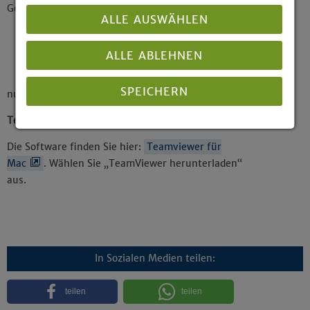
Gehen Sie wie folgt vor, wenn Sie den
ALLE AUSWÄHLEN
Internet Explorer
Firefox
ALLE ABLEHNEN
Google Chrome
SPEICHERN
nutzen.
TeamViewer für Mac:
Details anzeigen
Die Software finden Sie hier:
Teamviewer für
Mac
. Wählen Sie „TeamViewer herunterladen“
Impressum
|
Datenschutz
aus.
In Sozialen Medien teilen:
teilen
teilen