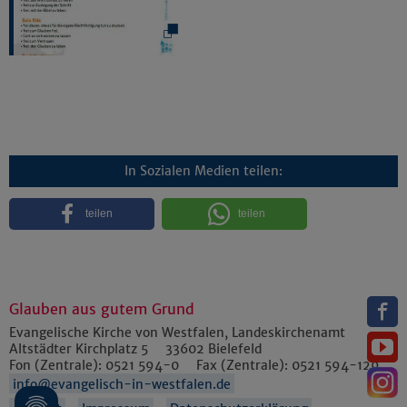
In Sozialen Medien teilen:
teilen
teilen
Glauben aus gutem Grund
Evangelische Kirche von Westfalen, Landeskirchenamt
Altstädter Kirchplatz 5
33602
Bielefeld
Fon (Zentrale):
0521 594-0
Fax (Zentrale):
0521 594-129
info@evangelisch-in-westfalen.de