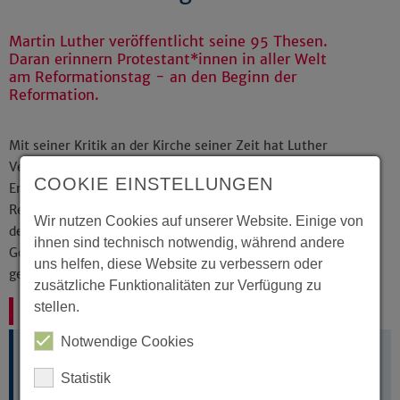
Martin Luther veröffentlicht seine 95 Thesen.
Daran erinnern Protestant*innen in aller Welt
am Reformationstag - an den Beginn der
Reformation.
Mit seiner Kritik an der Kirche seiner Zeit hat Luther
Veränderungen angestoßen, die später zum
COOKIE EINSTELLUNGEN
Entstehen der evangelischen Kirche führten. Der
Reformationstag ist kein bundesweiter Feiertag, in
Wir nutzen Cookies auf unserer Website. Einige von
den evangelischen Kirchen wird aber mit
ihnen sind technisch notwendig, während andere
Gottesdiensten der Ereignisse am 31. Oktober 1517
uns helfen, diese Website zu verbessern oder
gedacht.
zusätzliche Funktionalitäten zur Verfügung zu
stellen.
Buchtipps
Notwendige Cookies
Die Entdeckung des Individuums?
Statistik
Westfälische Reformationsgeschichte