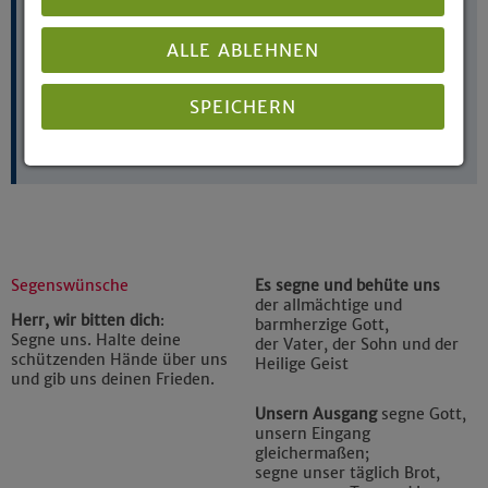
meine Zukunft,
meine Wege.
Dich bitte ich um Schutz und Segen
ALLE ABLEHNEN
für jeden Schritt
an jedem neuen Tag.
Amen.
SPEICHERN
Antje Rösener
Details anzeigen
Impressum
|
Datenschutz
Segenswünsche
Es segne und behüte uns
der allmächtige und
Herr, wir bitten dich
:
barmherzige Gott,
Segne uns. Halte deine
der Vater, der Sohn und der
schützenden Hände über uns
Heilige Geist
und gib uns deinen Frieden.
Unsern Ausgang
segne Gott,
unsern Eingang
gleichermaßen;
segne unser täglich Brot,