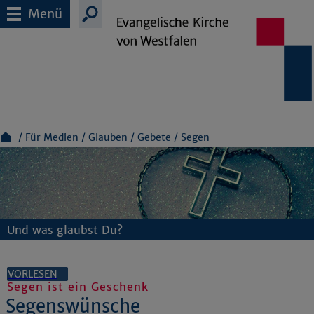
Menü
Für Medien
Glauben
Gebete
Segen
Und was glaubst Du?
VORLESEN
Segen ist ein Geschenk
Segenswünsche