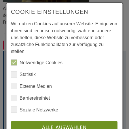
Angesicht leuchten über dir und sei dir gnädig,
COOKIE EINSTELLUNGEN
der Herr erhebe sein Angesicht über dich und gebe dir
Frieden.
Wir nutzen Cookies auf unserer Website. Einige von
ihnen sind technisch notwendig, während andere
- 4. Mose 6, 24-26
uns helfen, diese Website zu verbessern oder
zusätzliche Funktionalitäten zur Verfügung zu
Den Segen erbitten
stellen.
Notwendige Cookies
Gott,
wie viele Wege habe ich schon
hinter mich gebracht,
Statistik
wie viele Schritte
liegen noch vor mir?
Externe Medien
Selten mache ich mir klar,
vor wie vielen Gefahren
Barrierefreihiet
du mich schon behütet hast
von Kindesbeinen an.
Nichts war selbstverständlich.
Soziale Netzwerke
Nichts wird selbstverständlich sein.
Dir vertraue ich mich an,
meine Zeit,
ALLE AUSWÄHLEN