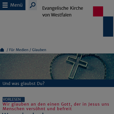
Menü
Für Medien
Glauben
Und was glaubst Du?
VORLESEN
Wir glauben an den einen Gott, der in Jesus uns
Menschen versöhnt und befreit