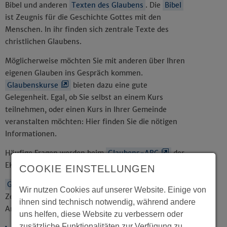
Bibel und anderen
Texten des Glaubens
. Die
Bibel
ist Zeugnis für die Geschichte Gottes mit den
Menschen. In ihr finden sich zentrale Texte des
christlichen Glaubens.
Möglicherweise möchten Sie mit anderen über Ihren
eigenen Glauben ins Gespräch kommen.
Glaubenskurse
bieten dazu eine gute
Gelegenheit. Egal, ob Sie selbst an einem Kurs
teilnehmen, oder einen Kurs in Ihrer Gemeinde
veranstalten möchten: Hier finden Sie die nötigen
Informationen.
Häufige Fragen werden beim
Glaubens-ABC
der
EKD beantwortet.
COOKIE EINSTELLUNGEN
Gebete
können die Grundlage für die persönliche
Wir nutzen Cookies auf unserer Website. Einige von
Zeit mit Gott bilden oder für Gruppengespräche und
ihnen sind technisch notwendig, während andere
Andachten genutzt werden.
uns helfen, diese Website zu verbessern oder
zusätzliche Funktionalitäten zur Verfügung zu