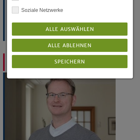
33602 Bielefeld
Soziale Netzwerke
Telefon:
0521 - 594-387
Kontakt per E-Mail
mehr »
ALLE AUSWÄHLEN
ALLE ABLEHNEN
Ihr Ansprechpartner:
SPEICHERN
Dr. Jürgen Schmiesing
Details anzeigen
Impressum
|
Datenschutz