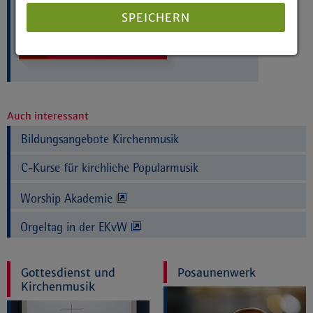
SPEICHERN
Telefon:
0521 594-293
Kontakt per E-Mail
mehr »
Details anzeigen
Impressum
|
Datenschutz
Auch interessant
Bildungsangebote Kirchenmusik
C-Kurse für kirchliche Popularmusik
Worship Akademie
Orgeltag in der EKvW
Gottesdienst und
Posaunenwerk
Kirchenmusik