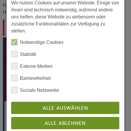
Wir nutzen Cookies auf unserer Website. Einige von
Erleben Sie, wo Kirche klingt!
ihnen sind technisch notwendig, während andere
Helfen Sie mit, dass Kirche klingt!
uns helfen, diese Website zu verbessern oder
zusätzliche Funktionalitäten zur Verfügung zu
Ihr Ansprechpartner:
stellen.
Harald Sieger
Notwendige Cookies
Statistik
Externe Medien
Barrierefreihiet
Soziale Netzwerke
ALLE AUSWÄHLEN
Landeskirchenmusikdirektor
Landeskirchenamt
ALLE ABLEHNEN
Altstädter Kirchplatz 5
33602 Bielefeld