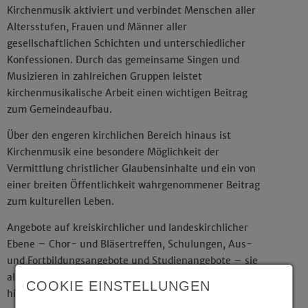
Kirchenmusik aktiviert und verbindet Menschen aller
Altersstufen, Frauen und Männer aller
gesellschaftlichen Schichten und unterschiedlicher
Konfessionen. Durch das gemeinsame Singen und
Musizieren in zahlreichen Gruppen leistet
kirchenmusikalische Arbeit einen wichtigen Beitrag
zum Gemeindeaufbau.
Über den engeren kirchlichen Bereich hinaus ist
Kirchenmusik eine besondere Möglichkeit der
Vermittlung christlicher Glaubensinhalte und ein von
einer breiten Öffentlichkeit wahrgenommener Beitrag
zum kulturellen Leben.
Angebote auf kreiskirchlicher und landeskirchlicher
Ebene – Chor- und Bläsertreffen, Schulungen, Aus-
und Fortbildungsangebote und Studienangebote – sie
alle motivieren und befähigen für den Dienst; auch
COOKIE EINSTELLUNGEN
hier wird Gemeinschaft erfahrbar.