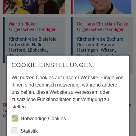
Martin Rieker
Dr. Hans Christian Tacke
Orgelsachverständiger
Orgelsachverständiger
Kirchenkreise Bielefeld,
Kirchenkreise Bochum,
Gütersloh, Halle,
Dortmund, Hamm,
Herford, Lübbecke,
Hattingen-Witten,
Minden
Recklinghausen, Soest,
Unna, Iserlohn, Siegen-
COOKIE EINSTELLUNGEN
Wittgenstein
Wir nutzen Cookies auf unserer Website. Einige von
ihnen sind technisch notwendig, während andere
uns helfen, diese Website zu verbessern oder
zusätzliche Funktionalitäten zur Verfügung zu
Die Orgelsachverständigen in Westfalen richten sich nach den
stellen.
folgenden Grundlagen für die Tätigkeit der
Orgelsachverständigen:
Notwendige Cookies
§ 47
und
§ 48
der
Verwaltungsordnung
Statistik
(Vwo)