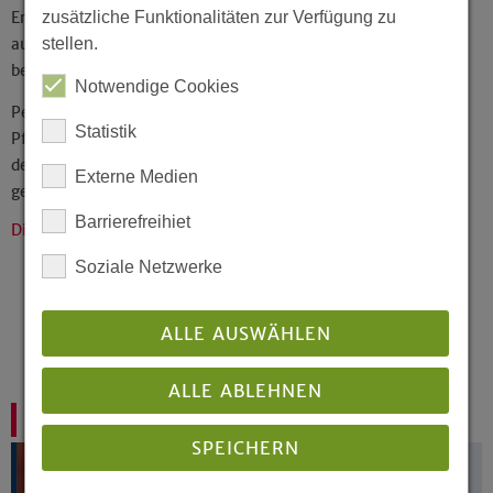
zusätzliche Funktionalitäten zur Verfügung zu
Erfahrungen und Selbsteinschätzung werden bezogen
stellen.
auf das Beratungsanliegen analysiert und
besprochen.
Notwendige Cookies
Personalberatung richtet sich an Pfarrerinnen,
Statistik
Pfarrer und an Mitarbeitende anderer Berufsgruppen
der EKvW. Beratung kann jederzeit in Anspruch
Externe Medien
genommen werden.
Barrierefreihiet
Die Beratungsangebote auf einen Blick:
Soziale Netzwerke
Berufseinstiegsberatung
Laufbahnberatung
Stellenwechselberatung
ALLE AUSWÄHLEN
Bewerbungscoaching
Anschluss-Bewerbungscoaching
ALLE ABLEHNEN
Mentoring
SPEICHERN