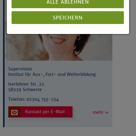
ALLE ABLEHNEN
SPEICHERN
Details anzeigen
Impressum
|
Datenschutz
Supervision
Institut für Aus-, Fort- und Weiterbildung
Iserlohner Str. 25
58239 Schwerte
Telefon:
02304 755-254
Kontakt per E-Mail
mehr »