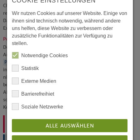
COOKIE EINSTELLUNGEN
Chance,
geistliche Begleitung
in Form von
regelmäßigen Gesprächen in Anspruch zu nehmen.
Wir nutzen Cookies auf unserer Website. Einige von
Daneben gibt es die Möglichkeit an Einkehrtagen,
ihnen sind technisch notwendig, während andere
Exerzitien oder Oasentagen teilzunehmen.
uns helfen, diese Website zu verbessern oder
zusätzliche Funktionalitäten zur Verfügung zu
Persönliches Gesundheitscoaching
stellen.
Der Fachbereich Personalentwicklung im Institut für
Aus-, Fort- und Weiterbildung bietet ein
Notwendige Cookies
Persönliches Gesundheitscoaching
an, das die
Statistik
individuelle berufliche, pastorale Identität in den Blick
nimmt, gesundheitliche und familiäre Gegebenheiten
Externe Medien
berücksichtigt und Gelegenheit gibt, den pastoralen
Alltag kritisch zu prüfen, damit die Motivation »im
Barrierefreihiet
schönsten Beruf der Welt« zu arbeiten, nicht in den
Soziale Netzwerke
Keller sinkt.
Ihre Ansprechpartnerin:
ALLE AUSWÄHLEN
Meike Zeipelt