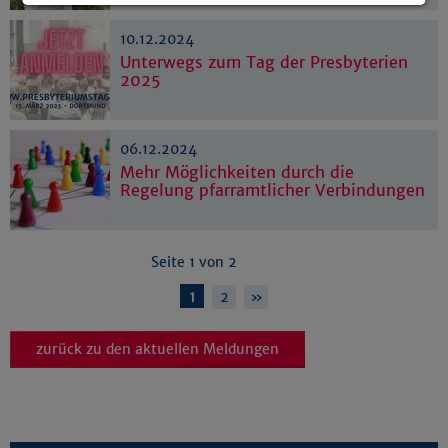
Details anzeigen
10.12.2024
Impressum
|
Datenschutz
Unterwegs zum Tag der Presbyterien
2025
06.12.2024
Mehr Möglichkeiten durch die
Regelung pfarramtlicher Verbindungen
Seite 1 von 2
1
2
»
zurück zu den aktuellen Meldungen