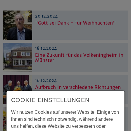
20.12.2024
"Gott sei Dank - für Weihnachten"
18.12.2024
Eine Zukunft für das Volkeningheim in
Münster
16.12.2024
Aufbruch in verschiedene Richtungen
COOKIE EINSTELLUNGEN
Wir nutzen Cookies auf unserer Website. Einige von
13.12.2024
Soforthilfe für Opfer mehrerer
ihnen sind technisch notwendig, während andere
Tropenstürme
uns helfen, diese Website zu verbessern oder