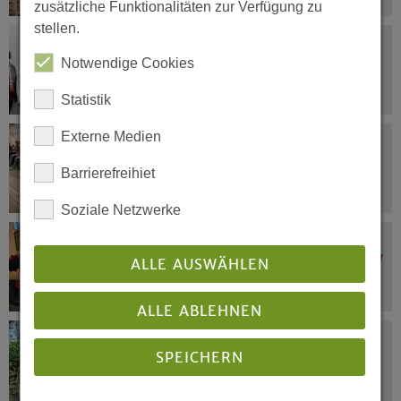
zusätzliche Funktionalitäten zur Verfügung zu
stellen.
11.12.2024
Kirche sein in einer unsicheren
Notwendige Cookies
politischen Lage
Statistik
Externe Medien
10.12.2024
Hipster, Helden, Heilige
Barrierefreihiet
Soziale Netzwerke
10.12.2024
Vereinigung der Bibliotheken der EKvW
ALLE AUSWÄHLEN
beginnt
ALLE ABLEHNEN
10.12.2024
SPEICHERN
„Ich hätte mich für nichts Besseres
entscheiden können“