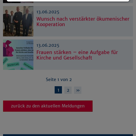
Details anzeigen
13.06.2025
Impressum
|
Datenschutz
Wunsch nach verstärkter ökumenischer
Kooperation
13.06.2025
Frauen stärken – eine Aufgabe für
Kirche und Gesellschaft
Seite 1 von 2
1
2
»
zurück zu den aktuellen Meldungen