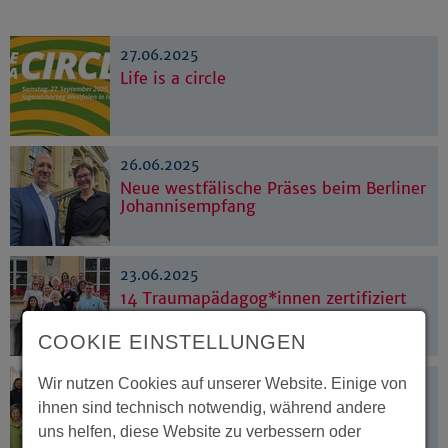
27.06.2025
Life is a circle
26.06.2025
Neue westfälische Präses beim Berliner
Johannisempfang
23.06.2025
14 Traumapädagog*innen zertifiziert
COOKIE EINSTELLUNGEN
Wir nutzen Cookies auf unserer Website. Einige von
23.06.2025
Neue Impulse für das ökumenische
ihnen sind technisch notwendig, während andere
Miteinander
uns helfen, diese Website zu verbessern oder