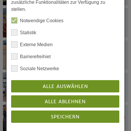
zusätzliche Funktionalitäten zur Verfügung zu
stellen.
17.06.2025
Save the date: Zukunft(s)gestalten
Notwendige Cookies
„reloaded“
Statistik
Externe Medien
16.06.2025
Westfälin bei Tagung des
Barrierefreihiet
Ökumenischen Rates der Kirchen
Soziale Netzwerke
16.06.2025
Auf dem Weg zu mehr
ALLE AUSWÄHLEN
Gleichberechtigung
ALLE ABLEHNEN
15.06.2025
SPEICHERN
„Unsere Sicht verrücken – Menschen in
ihrem Christsein stärken“