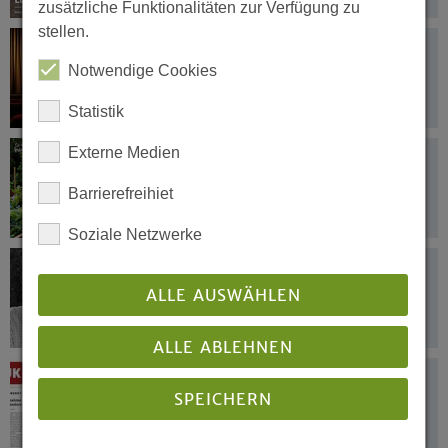
zusätzliche Funktionalitäten zur Verfügung zu
stellen.
16.02.2021
Das Publikum nicht alleine lassen
Notwendige Cookies
Statistik
Externe Medien
15.02.2021
Wasser: eine der wichtigsten
Barrierefreihiet
Ressourcen auf unserem Planeten
Soziale Netzwerke
15.02.2021
Karl-Heinz Budde wurde 77 Jahre alt
ALLE AUSWÄHLEN
ALLE ABLEHNEN
12.02.2021
SPEICHERN
Digital statt analog