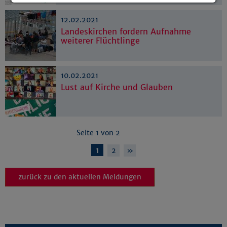
Details anzeigen
12.02.2021
Impressum
|
Datenschutz
Landeskirchen fordern Aufnahme
weiterer Flüchtlinge
10.02.2021
Lust auf Kirche und Glauben
Seite 1 von 2
1
2
»
zurück zu den aktuellen Meldungen