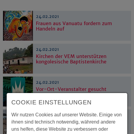
24.02.2021
Frauen aus Vanuatu fordern zum
Handeln auf
24.02.2021
Kirchen der VEM unterstützen
kongolesische Baptistenkirche
24.02.2021
Vor-Ort-Veranstalter gesucht
COOKIE EINSTELLUNGEN
Wir nutzen Cookies auf unserer Website. Einige von
16.02.2021
„Politisches Nachtgebet“ für Lesbos
ihnen sind technisch notwendig, während andere
und Lipa
uns helfen, diese Website zu verbessern oder