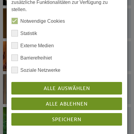
zusätzliche Funktionalitäten zur Verfügung zu
stellen.
23.12.2021
Weihnachten ist mehr als Feiern
Notwendige Cookies
Statistik
Externe Medien
22.12.2021
Die bekannteste Erzählung der Bibel
Barrierefreihiet
Soziale Netzwerke
22.12.2021
Weihnachtszeit ist Spendenzeit
ALLE AUSWÄHLEN
ALLE ABLEHNEN
16.12.2021
SPEICHERN
Mit 2G-Regel und FFP2-Masken in die
Weihnachtsgottesdienste