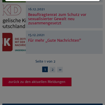
Details anzeigen
16.12.2021
Impressum
|
Datenschutz
Beauftragtenrat zum Schutz vor
sexualisierter Gewalt neu
zusammengesetzt
15.12.2021
Für mehr „Gute Nachrichten“
Seite 1 von 2
1
2
»
zurück zu den aktuellen Meldungen