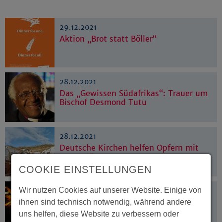
29.12.2021
Aktion „Brot statt Böller“
28.12.2021
Das „Gewissen Südafrikas“: Trauer um
Bischof Desmond Tutu
28.12.2021
Deutsche Kirchen helfen Opfern mit
15.000 Euro
COOKIE EINSTELLUNGEN
Wir nutzen Cookies auf unserer Website. Einige von
24.12.2021
Weihnachtsbotschaft 2021:
ihnen sind technisch notwendig, während andere
„Freudenbotschaft von pandemischem
uns helfen, diese Website zu verbessern oder
Ausmaß“