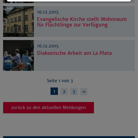
Details anzeigen
16.12.2015
Impressum
|
Datenschutz
Evangelische Kirche stellt Wohnraum
für Flüchtlinge zur Verfügung
16.12.2015
Diakonische Arbeit am La Plata
Seite 1 von 3
1
2
3
»
zurück zu den aktuellen Meldungen