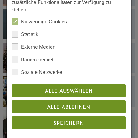
zusätzliche Funktionalitäten zur Verfügung zu
stellen.
23.12.2015
Für notleidende Kinder in NRW
Notwendige Cookies
Statistik
Externe Medien
23.12.2015
»Sehnsuchtslicht«
Barrierefreihiet
Soziale Netzwerke
22.12.2015
Zum Sommercamp nach Ohio
ALLE AUSWÄHLEN
ALLE ABLEHNEN
18.12.2015
SPEICHERN
Mehr Dialog über kritische Fragen der
Landwirtschaft