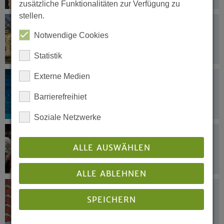
zusätzliche Funktionalitäten zur Verfügung zu
stellen.
25.10.2017
Diskurskultur, die Widersprüche nicht
Notwendige Cookies
verschweigt
Statistik
Externe Medien
24.10.2017
10.000 Zuschauer erwartet
Barrierefreihiet
Soziale Netzwerke
24.10.2017
Wie feiern Kinder und Jugendliche
ALLE AUSWÄHLEN
Reformation?
ALLE ABLEHNEN
23.10.2017
SPEICHERN
Von Costa Rica nach Dortmund