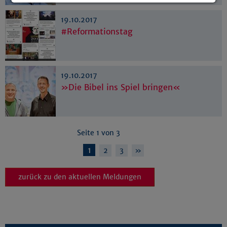
Details anzeigen
19.10.2017
Impressum
|
Datenschutz
#Reformationstag
19.10.2017
»Die Bibel ins Spiel bringen«
Seite 1 von 3
1
2
3
»
zurück zu den aktuellen Meldungen