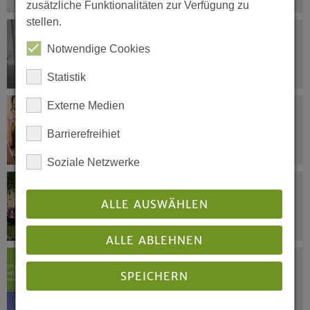
zusätzliche Funktionalitäten zur Verfügung zu
stellen.
27.09.2024
Was macht eigentlich... Christian
Notwendige Cookies
Uhlstein?
Statistik
Externe Medien
26.09.2024
Konzentrierte Lernwoche vor dem
Barrierefreihiet
Examen
Soziale Netzwerke
24.09.2024
Grenzgang Notfallseelsorge
ALLE AUSWÄHLEN
ALLE ABLEHNEN
23.09.2024
SPEICHERN
Kirchliche Klimaschutzkonzepte