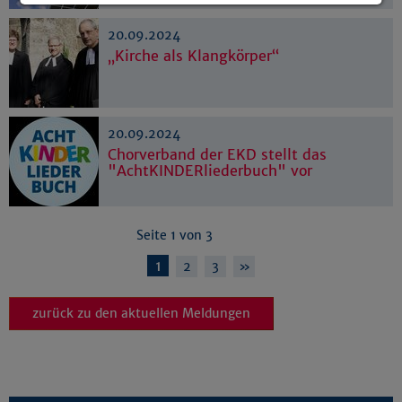
Details anzeigen
20.09.2024
Impressum
|
Datenschutz
„Kirche als Klangkörper“
20.09.2024
Chorverband der EKD stellt das
"AchtKINDERliederbuch" vor
Seite 1 von 3
1
2
3
»
zurück zu den aktuellen Meldungen