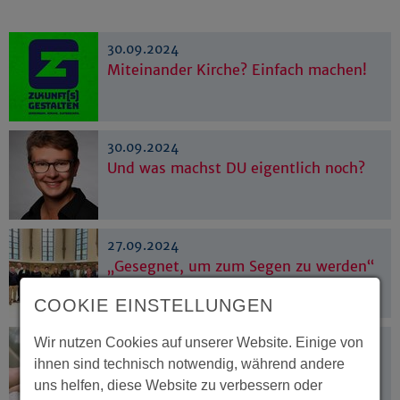
30.09.2024
Miteinander Kirche? Einfach machen!
30.09.2024
Und was machst DU eigentlich noch?
27.09.2024
„Gesegnet, um zum Segen zu werden“
COOKIE EINSTELLUNGEN
Wir nutzen Cookies auf unserer Website. Einige von
27.09.2024
Seelsorgepraktikum in der
ihnen sind technisch notwendig, während andere
Universitätsklinik Münster
uns helfen, diese Website zu verbessern oder