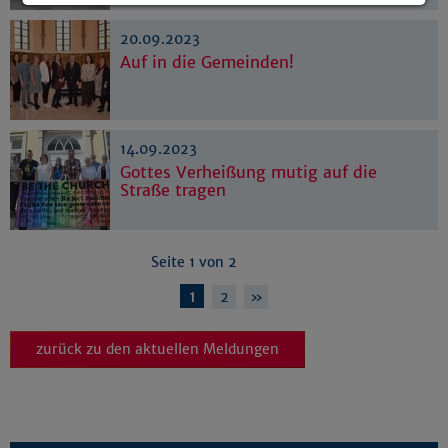
Details anzeigen
20.09.2023
Impressum
|
Datenschutz
Auf in die Gemeinden!
14.09.2023
Gottes Verheißung mutig auf die
Straße tragen
Seite 1 von 2
1
2
»
zurück zu den aktuellen Meldungen