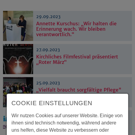
29.09.2023
Annette Kurschus: „Wir halten die
Erinnerung wach. Wir bleiben
verantwortlich.“
27.09.2023
Kirchliches Filmfestival präsentiert
„Roter März“
25.09.2023
„Vielfalt braucht sorgfältige Pflege"
COOKIE EINSTELLUNGEN
Wir nutzen Cookies auf unserer Website. Einige von
22.09.2023
„Freiheit ist keine Freiheit, wenn die
ihnen sind technisch notwendig, während andere
soziale Frage nicht gelöst ist“
uns helfen, diese Website zu verbessern oder