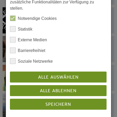
zusätzliche Funktionalitäten zur Verfügung zu
stellen.
22.09.2023
Bundesweiter Auftakt der
Notwendige Cookies
Interkulturellen Woche 2023
Statistik
Externe Medien
21.09.2023
4. Christlich-Muslimische Seelsorge-
Barrierefreihiet
Tagung
Soziale Netzwerke
21.09.2023
Situation der Kitas – Pläne der
ALLE AUSWÄHLEN
Landesregierung greifen zu kurz
ALLE ABLEHNEN
21.09.2023
SPEICHERN
Kirchen in Deutschland verurteilen
Gewalt in Berg-Karabach