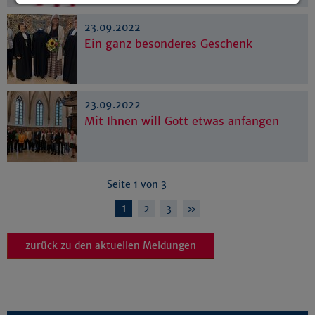
Details anzeigen
23.09.2022
Impressum
|
Datenschutz
Ein ganz besonderes Geschenk
23.09.2022
Mit Ihnen will Gott etwas anfangen
Seite 1 von 3
1
2
3
»
zurück zu den aktuellen Meldungen