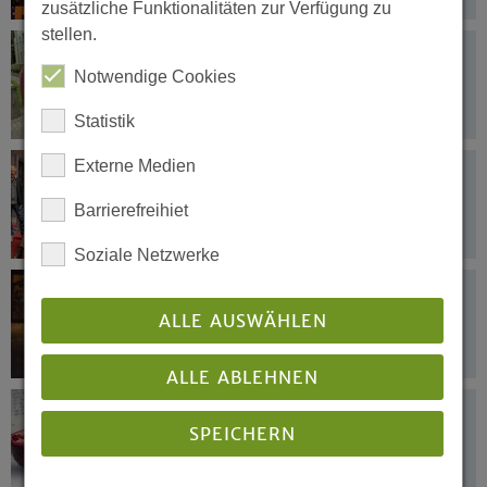
zusätzliche Funktionalitäten zur Verfügung zu
stellen.
27.09.2022
Frauen trafen sich im Vorfeld
Notwendige Cookies
Statistik
Externe Medien
26.09.2022
Ein großer Geschichtenerzähler des
Barrierefreihiet
Kinos
Soziale Netzwerke
26.09.2022
Von Licht und Salz im rechten Maß
ALLE AUSWÄHLEN
ALLE ABLEHNEN
23.09.2022
SPEICHERN
Angesichts des Krieges ein
gemeinsames Zeichen des Friedens
setzen