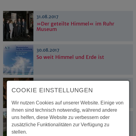
31.08.2017
»Der geteilte Himmel« im Ruhr
Museum
30.08.2017
So weit Himmel und Erde ist
23.08.2017
COOKIE EINSTELLUNGEN
Zehn Konfessionen, sieben Religionen
und ein GlaubensGarten
Wir nutzen Cookies auf unserer Website. Einige von
ihnen sind technisch notwendig, während andere
21.08.2017
uns helfen, diese Website zu verbessern oder
Shona-Art im Sauerland
zusätzliche Funktionalitäten zur Verfügung zu
stellen.