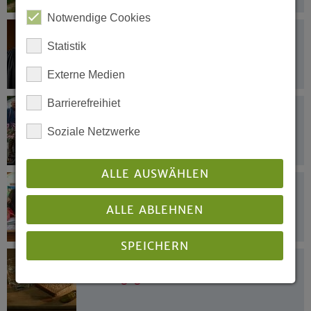
Notwendige Cookies
18.08.2017
Statistik
»Worte und Taten der Menschlichkeit
zählen - gerade jetzt!«
Externe Medien
Barrierefreihiet
16.08.2017
Summer School, Barmen-Pavillon &
Soziale Netzwerke
Mittagsgebet
ALLE AUSWÄHLEN
15.08.2017
Internationaler Freiwilligendienst für
ALLE ABLEHNEN
junge Leute
SPEICHERN
02.08.2017
Kirche gegen Kinderarmut
Details anzeigen