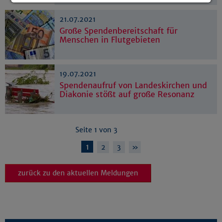
Details anzeigen
21.07.2021
Impressum
|
Datenschutz
Große Spendenbereitschaft für
Menschen in Flutgebieten
19.07.2021
Spendenaufruf von Landeskirchen und
Diakonie stößt auf große Resonanz
Seite 1 von 3
1
2
3
»
zurück zu den aktuellen Meldungen