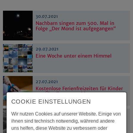
30.07.2021
Nachbarn singen zum 500. Mal in
Folge „Der Mond ist aufgegangen“
29.07.2021
Eine Woche unter einem Himmel
27.07.2021
Kostenlose Ferienfreizeiten für Kinder
aus Überflutungsgebieten
COOKIE EINSTELLUNGEN
Wir nutzen Cookies auf unserer Website. Einige von
23.07.2021
Der „Westfale aus Überzeugung“
ihnen sind technisch notwendig, während andere
wurde 88 Jahre alt
uns helfen, diese Website zu verbessern oder