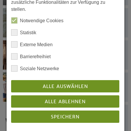
zusätzliche Funktionalitäten zur Verfügung zu
stellen.
22.07.2021
„Wir bleiben an Eurer Seite“
Notwendige Cookies
Statistik
Externe Medien
21.07.2021
Glockengeläut und Andacht am Freitag
Barrierefreihiet
Soziale Netzwerke
21.07.2021
„Zusammenhalt in Hagen ist
ALLE AUSWÄHLEN
beeindruckend“
ALLE ABLEHNEN
21.07.2021
SPEICHERN
VEM-Gemeinschaft unterstützt
diakonische Soforthilfe der EKiR und
EKvW