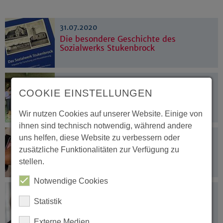
31.07.2020
Die besondere Geschichte des
Sozialwerks Stukenbrock
20.07.2020
COOKIE EINSTELLUNGEN
Große Solidarität mit Kolleginnen und
Kollegen in Afrika und Asien
Wir nutzen Cookies auf unserer Website. Einige von
ihnen sind technisch notwendig, während andere
15.07.2020
uns helfen, diese Website zu verbessern oder
Wie sieht die "Hausgemeinschaft
zusätzliche Funktionalitäten zur Verfügung zu
Gottes" aus?
stellen.
Notwendige Cookies
13.07.2020
Statistik
Kurschus: Menschen neugierig machen
auf Buch der Bücher
Externe Medien