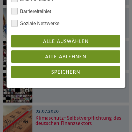
Barrierefreihiet
11.07.2020
Zwei Kandidaten und eine Kandidatin
Soziale Netzwerke
stellen sich zur Wahl
ALLE AUSWÄHLEN
06.07.2020
„We shall overcome“
ALLE ABLEHNEN
SPEICHERN
03.07.2020
„We shall overcome“
Details anzeigen
Impressum
|
Datenschutz
02.07.2020
Klimaschutz-Selbstverpflichtung des
deutschen Finanzsektors