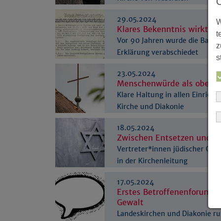
29.05.2024
W
Klares Bekenntnis wirkt bi
t
Vor 90 Jahren wurde die Barme
z
Erklärung verabschiedet
s
23.05.2024
Menschenwürde als obers
Klare Haltung in allen Einrich
Kirche und Diakonie
18.05.2024
Zwischen Entsetzen und Zu
Vertreter*innen jüdischer Ge
in der Kirchenleitung
17.05.2024
Erstes Betroffenenforum i
Gewalt
Landeskirchen und Diakonie ru