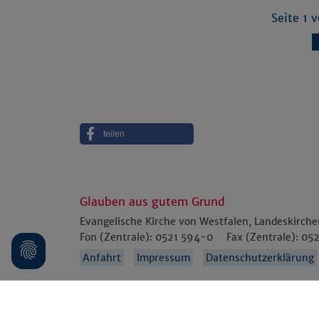
Seite 1 
teilen
Glauben aus gutem Grund
Evangelische Kirche von Westfalen, Landeskirch
Fon (Zentrale):
0521 594-0
Fax (Zentrale):
052
Anfahrt
Impressum
Datenschutzerklärung