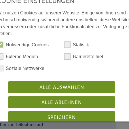
COOKIE EINSTELLUNGEN
ir nutzen Cookies auf unserer Website. Einige von ihnen sind
s heute nach
echnisch notwendig, während andere uns helfen, diese Website
r Theologische
u verbessern oder zusätzliche Funktionalitäten zur Verfügung z
tellen.
Notwendige Cookies
Statistik
te Maxime
tungen von
Externe Medien
Barrierefreihiet
Soziale Netzwerke
versicht
meinden aus NRW zu Gast
ALLE AUSWÄHLEN
ALLE ABLEHNEN
m Rahmen der Aufarbeitung sexualisierter
SPEICHERN
fen zur Teilnahme auf