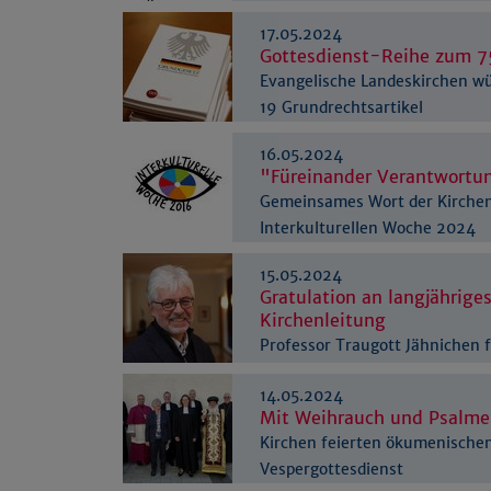
17.05.2024
Gottesdienst-Reihe zum 7
Evangelische Landeskirchen w
19 Grundrechtsartikel
16.05.2024
"Füreinander Verantwort
Gemeinsames Wort der Kirchen
Interkulturellen Woche 2024
15.05.2024
Gratulation an langjährige
Kirchenleitung
Professor Traugott Jähnichen f
Geburtstag
14.05.2024
Mit Weihrauch und Psalm
Kirchen feierten ökumenische
Vespergottesdienst