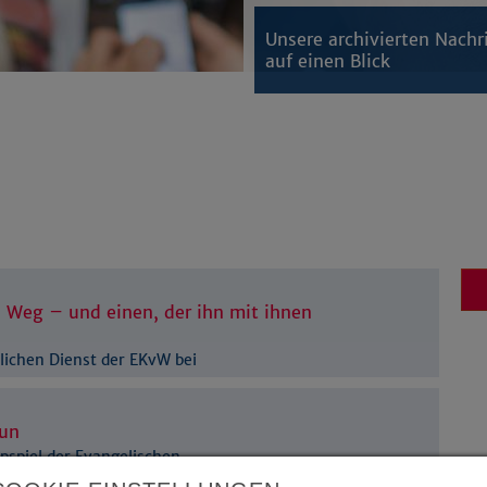
Unsere archivierten Nachr
auf einen Blick
 Weg – und einen, der ihn mit ihnen
lichen Dienst der EKvW bei
tun
pspiel der Evangelischen