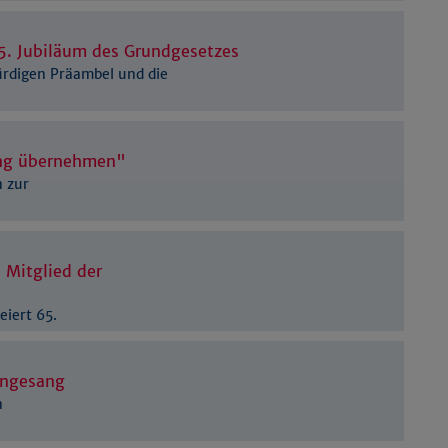
Details anzeigen
Impressum
|
Datenschutz
5. Jubiläum des Grundgesetzes
ürdigen Präambel und die
ung übernehmen"
 zur
s Mitglied der
eiert 65.
engesang
n