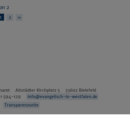
von 2
1
2
»
enamt
Altstädter Kirchplatz 5
33602
Bielefeld
1 594-129
info@evangelisch-in-westfalen.de
Transparenzseite