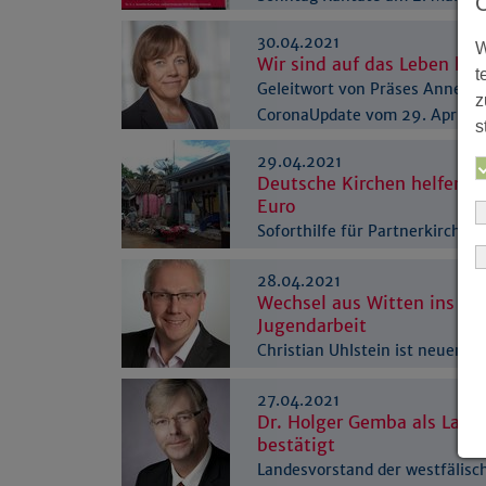
30.04.2021
W
Wir sind auf das Leben hi
t
Geleitwort von Präses Annett
z
CoronaUpdate vom 29. April 2
s
29.04.2021
Deutsche Kirchen helfen O
Euro
Soforthilfe für Partnerkirche 
Erdbeben in Indonesien
28.04.2021
Wechsel aus Witten ins Am
Jugendarbeit
Christian Uhlstein ist neuer
Landesjugendpfarrer
27.04.2021
Dr. Holger Gemba als Land
bestätigt
Landesvorstand der westfälisc