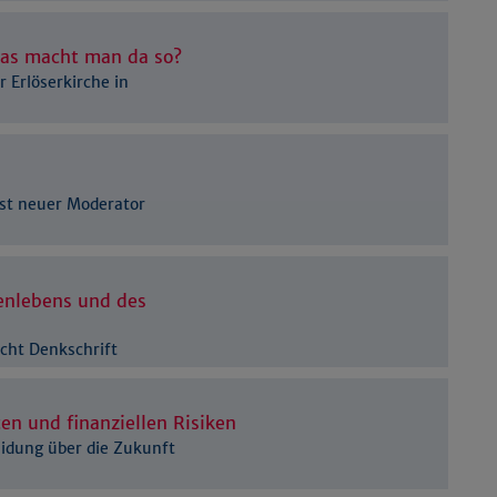
Details anzeigen
Impressum
|
Datenschutz
 Was macht man da so?
 Erlöserkirche in
ist neuer Moderator
nlebens und des
icht Denkschrift
en und finanziellen Risiken
eidung über die Zukunft