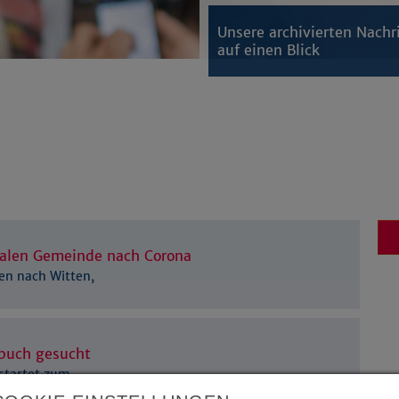
Unsere archivierten Nachr
auf einen Blick
talen Gemeinde nach Corona
en nach Witten,
gbuch gesucht
 startet zum