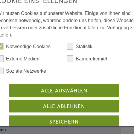
COOKIE EINSTELLUNGEN
ir nutzen Cookies auf unserer Website. Einige von ihnen sind
n unterwegs
echnisch notwendig, während andere uns helfen, diese Website
e Kurschus zum
u verbessern oder zusätzliche Funktionalitäten zur Verfügung z
021
tellen.
Notwendige Cookies
Statistik
pfern mit 15.000
Externe Medien
Barrierefreihiet
nach
Soziale Netzwerke
t für
ALLE AUSWÄHLEN
ALLE ABLEHNEN
esvorsitzender
SPEICHERN
hen