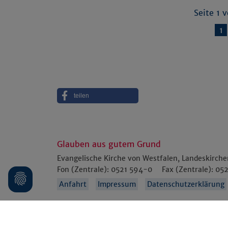
Seite 1 
1
teilen
Glauben aus gutem Grund
Evangelische Kirche von Westfalen, Landeskirch
Fon (Zentrale):
0521 594-0
Fax (Zentrale):
052
Anfahrt
Impressum
Datenschutzerklärung