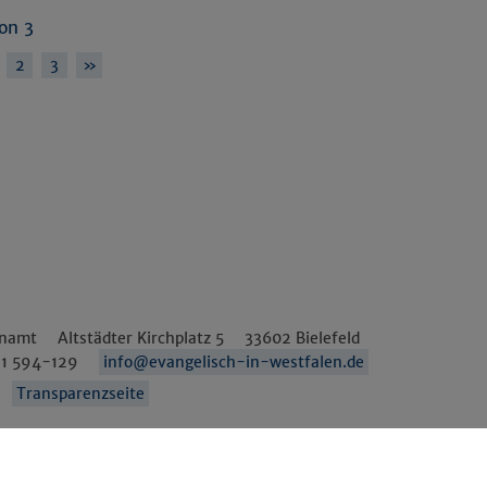
von 3
2
3
»
enamt
Altstädter Kirchplatz 5
33602
Bielefeld
1 594-129
info@evangelisch-in-westfalen.de
Transparenzseite