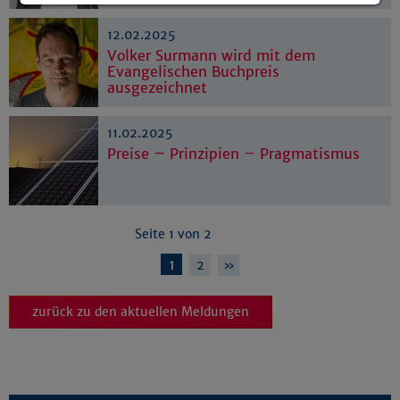
Details anzeigen
12.02.2025
Impressum
|
Datenschutz
Volker Surmann wird mit dem
Evangelischen Buchpreis
ausgezeichnet
11.02.2025
Preise – Prinzipien – Pragmatismus
Seite 1 von 2
1
2
»
zurück zu den aktuellen Meldungen