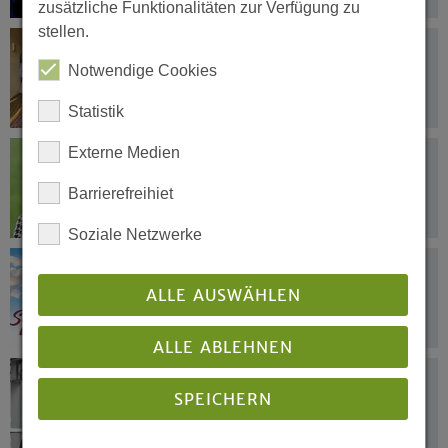
zusätzliche Funktionalitäten zur Verfügung zu
stellen.
20.02.2025
Ökumenischer Austausch zur
Notwendige Cookies
politischen Lage
Statistik
Externe Medien
19.02.2025
Kandidatin für Präsesamt nominiert
Barrierefreihiet
Soziale Netzwerke
19.02.2025
Klimafasten 2025: So viel du brauchst
ALLE AUSWÄHLEN
…
ALLE ABLEHNEN
17.02.2025
SPEICHERN
Abschied aus dem Landeskirchenamt