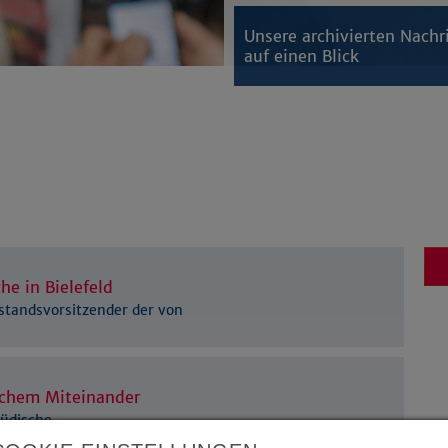
Unsere archivierten Nachr
auf einen Blick
he in Bielefeld
rstandsvorsitzender der von
ichem Miteinander
Jüdische