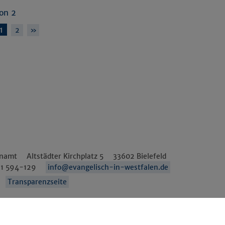
von 2
1
2
»
enamt
Altstädter Kirchplatz 5
33602
Bielefeld
1 594-129
info@evangelisch-in-westfalen.de
Transparenzseite