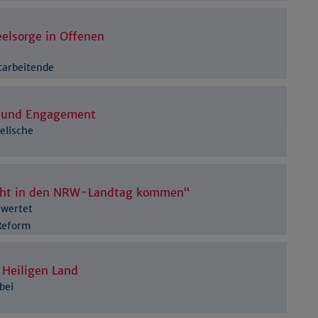
Details anzeigen
Impressum
|
Datenschutz
eelsorge in Offenen
tarbeitende
rofil und Engagement
elische
nicht in den NRW-Landtag kommen“
ewertet
Reform
 Heiligen Land
bei