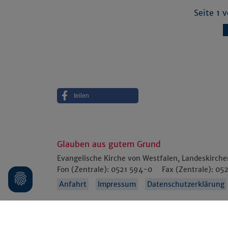
Seite 1 
teilen
Glauben aus gutem Grund
Evangelische Kirche von Westfalen, Landeskirch
Fon (Zentrale):
0521 594-0
Fax (Zentrale):
052
Anfahrt
Impressum
Datenschutzerklärung