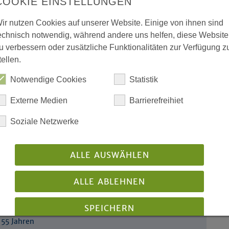
COOKIE EINSTELLUNGEN
ir nutzen Cookies auf unserer Website. Einige von ihnen sind
ern: „Es kommt heute auf uns
echnisch notwendig, während andere uns helfen, diese Website
u verbessern oder zusätzliche Funktionalitäten zur Verfügung z
des
tellen.
Notwendige Cookies
Statistik
umene“
ärkt Kooperation von
Externe Medien
Barrierefreihiet
er…
Soziale Netzwerke
ALLE AUSWÄHLEN
ALLE ABLEHNEN
enstein trauert um Oliver
SPEICHERN
 55 Jahren