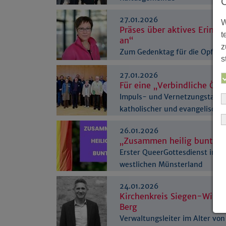
27.01.2026
W
Präses über aktives Erinn
t
an“
z
Zum Gedenktag für die Opfer 
s
Nationalsozialismus
27.01.2026
Für eine „Verbindliche Ök
Impuls- und Vernetzungstag st
katholischer und evangelisch
26.01.2026
„Zusammen heilig bunt“
Erster QueerGottesdienst im
westlichen Münsterland
24.01.2026
Kirchenkreis Siegen-Wittg
Berg
Verwaltungsleiter im Alter von