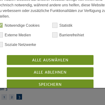
echnisch notwendig, während andere uns helfen, diese Website
Unsere archivierten Nachr
u verbessern oder zusätzliche Funktionalitäten zur Verfügung z
auf einen Blick
tellen.
Notwendige Cookies
Statistik
Externe Medien
Barrierefreihiet
Soziale Netzwerke
ALLE AUSWÄHLEN
deo
ALLE ABLEHNEN
e
SPEICHERN
von 3
3
1
2
Details anzeigen
Impressum
|
Datenschutz