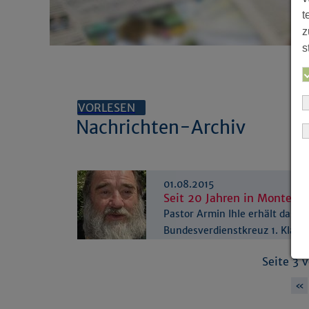
t
z
s
VORLESEN
Nachrichten-Archiv
01.08.2015
Seit 20 Jahren in Montevi
Pastor Armin Ihle erhält das
Bundesverdienstkreuz 1. Klass
Seite 3 
«